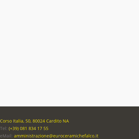
Corso Italia, 50, 80024 Cardito NA
Tel:
(+39) 081 834 17 55
eMail:
amministrazione@euroceramichefalco.it