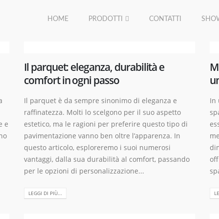
HOME
PRODOTTI
CONTATTI
SHO
Il parquet: eleganza, durabilità e
Mi
comfort in ogni passo
u
a
Il parquet è da sempre sinonimo di eleganza e
In
l
raffinatezza. Molti lo scelgono per il suo aspetto
sp
e e
estetico, ma le ragioni per preferire questo tipo di
ess
gno
pavimentazione vanno ben oltre l’apparenza. In
me
questo articolo, esploreremo i suoi numerosi
di
vantaggi, dalla sua durabilità al comfort, passando
of
per le opzioni di personalizzazione...
sp
LEGGI DI PIÙ...
LE