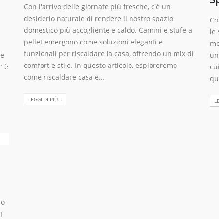
Con l'arrivo delle giornate più fresche, c'è un
desiderio naturale di rendere il nostro spazio
Co
domestico più accogliente e caldo. Camini e stufe a
le
pellet emergono come soluzioni eleganti e
l
mo
funzionali per riscaldare la casa, offrendo un mix di
re
un
comfort e stile. In questo articolo, esploreremo
" è
cui
come riscaldare casa e...
qu
LEGGI DI PIÙ...
LE
lo
I