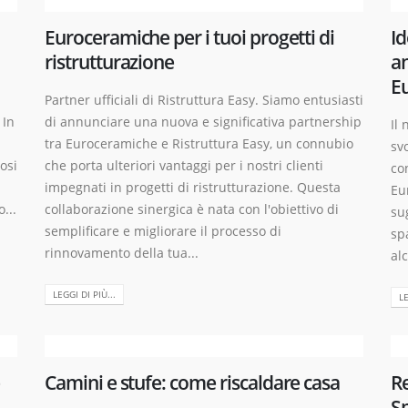
Euroceramiche per i tuoi progetti di
Id
ristrutturazione
an
E
Partner ufficiali di Ristruttura Easy. Siamo entusiasti
 In
di annunciare una nuova e significativa partnership
Il
tra Euroceramiche e Ristruttura Easy, un connubio
sv
osi
che porta ulteriori vantaggi per i nostri clienti
co
impegnati in progetti di ristrutturazione. Questa
Eu
...
collaborazione sinergica è nata con l'obiettivo di
su
semplificare e migliorare il processo di
sp
rinnovamento della tua...
al
LEGGI DI PIÙ...
LE
e
Camini e stufe: come riscaldare casa
R
Sp