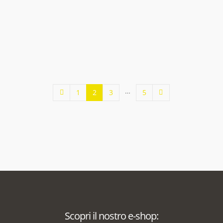
…
1
2
3
5
Scopri il nostro e-shop: