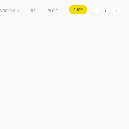
SHOP
WROOM
RS
BLOG