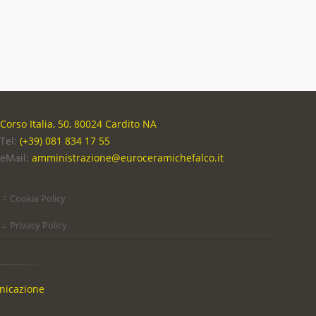
Corso Italia, 50, 80024 Cardito NA
Tel:
(+39) 081 834 17 55
eMail:
amministrazione@euroceramichefalco.it
Cookie Policy
Privacy Policy
nicazione