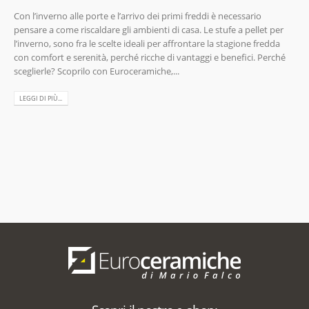
Con l’inverno alle porte e l’arrivo dei primi freddi è necessario
pensare a come riscaldare gli ambienti di casa. Le stufe a pellet per
l’inverno, sono fra le scelte ideali per affrontare la stagione fredda
con comfort e serenità, perché ricche di vantaggi e benefici. Perché
sceglierle? Scoprilo con Euroceramiche,...
LEGGI DI PIÙ...