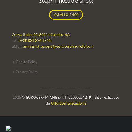
Scopri il nostro e-shop:
VAI ALLO SHOP
Corso Italia, 50, 80024 Cardito NA
Tel:
(+39) 081 834 17 55
eMail:
amministrazione@euroceramichefalco.it
Cookie Policy
Privacy Policy
2026
© EUROCERAMICHE srl - IT05906251219 |
Sito realizzato
da
Urlo Comunicazione